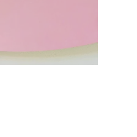
Hotel San Carlo, Massa Toscana
Via Zonder 3, San Carlo Terme, 54100
Massa Toscana
+39 333 451 8623
info@hotelsancarlomassa.com
IVA
01177280458